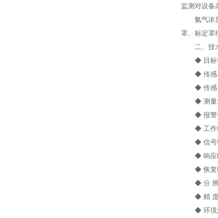
监测对设备
氨气浓度报
罩、标定罩
二、技术
◆ 目标
◆ 传感
◆ 传感器
◆ 测量量程
◆ 报警值设
◆ 工作电压
◆ 信号输出
◆ 响应时
◆ 恢复时
◆ 分 辨 
◆ 精 度：
◆ 环境温度