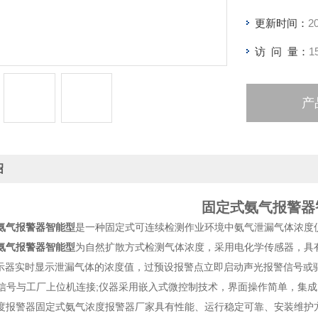
更新时间：
2
访 问 量：
1
产
绍
固定式氨气报警器
氨气报警器智能型
是一种固定式可连续检测作业环境中氨气泄漏气体浓度
氨气报警器智能型
为自然扩散方式检测气体浓度，采用电化学传感器，具有
显示器实时显示泄漏气体的浓度值，过预设报警点立即启动声光报警信号或驱动
数字信号与工厂上位机连接;仪器采用嵌入式微控制技术，界面操作简单，集
警器固定式氨气浓度报警器厂家具有性能、运行稳定可靠、安装维护方