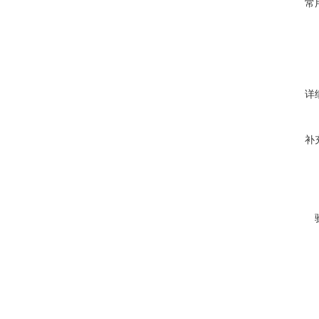
常
详
补