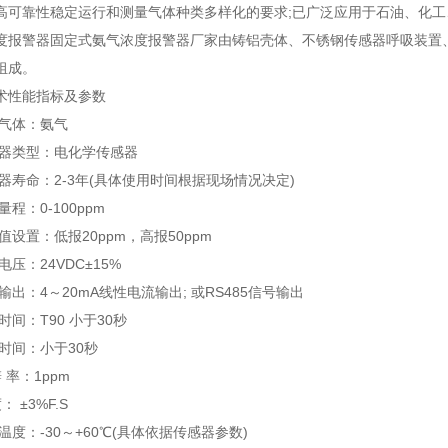
高可靠性稳定运行和测量气体种类多样化的要求;已广泛应用于石油、化
警器固定式氨气浓度报警器厂家由铸铝壳体、不锈钢传感器呼吸装置、
组成。
性能指标及参数
气体：氨气
器类型：电化学传感器
寿命：2-3年(具体使用时间根据现场情况决定)
：0-100ppm
置：低报20ppm，高报50ppm
：24VDC±15%
：4～20mA线性电流输出; 或RS485信号输出
间：T90 小于30秒
间：小于30秒
率：1ppm
 ±3%F.S
：-30～+60℃(具体依据传感器参数)