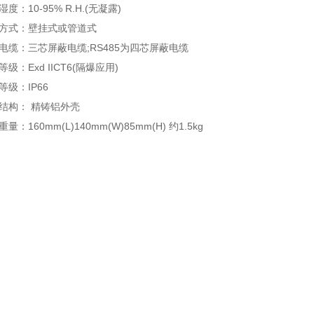
10-95% R.H.(无凝露)
方式：壁挂式或管道式
缆：三芯屏蔽电缆;RS485为四芯屏蔽电缆
：Exd IICT6(隔爆应用)
级：IP66
构： 精铸铝外壳
160mm(L)140mm(W)85mm(H) 约1.5kg