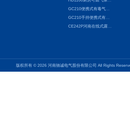
HD1100厨房可燃气体泄漏浓度探测器天然气检测仪
GC210便携式有毒气体浓度探测器氨气检测仪养殖场
GC210手持便携式有毒CL2气体探测器氯气检测仪
CE242P河南在线式露点仪
版权所有 © 2026 河南驰诚电气股份有限公司 All Rights Rese