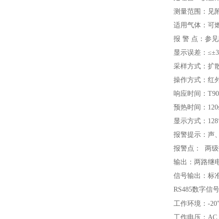
测量范围：见
适用气体：可
报 警 点：参
显示误差：≤±3%
采样方式：扩
操作方式：红
响应时间：T90<
预热时间：120
显示方式：12
报警提示：声
报警点： 两
输出：两路继电器
信号输出：标准
RS485数字
工作环境：-20
工作电压：AC 