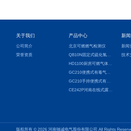
关于我们
产品中心
新闻
公司简介
北京可燃燃气检测仪
新闻
荣誉资质
QB10N固定式硫化氢气体检测仪H2S气体泄漏探头
技术
HD1100厨房可燃气体泄漏浓度探测器天然气检测仪
GC210便携式有毒气体浓度探测器氨气检测仪养殖场
GC210手持便携式有毒CL2气体探测器氯气检测仪
CE242P河南在线式露点仪
版权所有 © 2026 河南驰诚电气股份有限公司 All Rights Rese