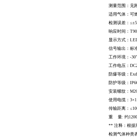
测量范围：见
适用气体：可
检测误差：≤±5%
响应时间：T90<
显示方式：LE
信号输出：标准
工作环境：-30
工作电压：DC24
防爆等级：Exd
防护等级：IP6
安装螺纹：M20×1
使用电缆：3×1.
传输距离：≤10
重 量: 约1200
** 注释：根
检测气体种类