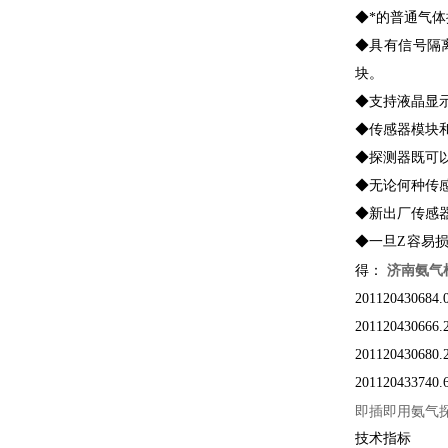
◆*的普通气
◆具有信号隔离
块。
◆支持液晶显
◆传感器模块
◆探测器既可
◆无论何种传
◆新出厂传感
◆一旦Z容易
济南氨气
得：
201120430
2011204306
201120430
20112043
即插即用氨气
技术指标