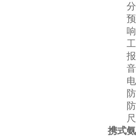
分 辨
预热
响应
工作环
报警
音频指
电 池
防护
防爆等
尺寸重
携式氨