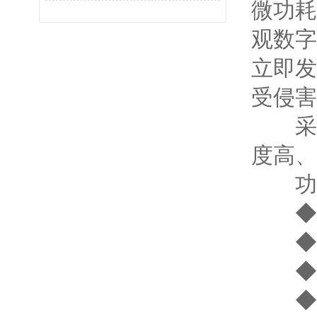
微功耗
观数字
立即发
受侵害
采用
度高、
功能
◆ 
◆ 
◆ 
◆ 1