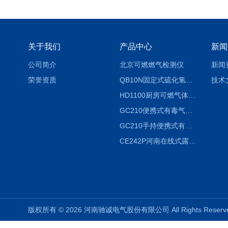
关于我们
产品中心
新闻
公司简介
北京可燃燃气检测仪
新闻
荣誉资质
QB10N固定式硫化氢气体检测仪H2S气体泄漏探头
技术
HD1100厨房可燃气体泄漏浓度探测器天然气检测仪
GC210便携式有毒气体浓度探测器氨气检测仪养殖场
GC210手持便携式有毒CL2气体探测器氯气检测仪
CE242P河南在线式露点仪
版权所有 © 2026 河南驰诚电气股份有限公司 All Rights Rese