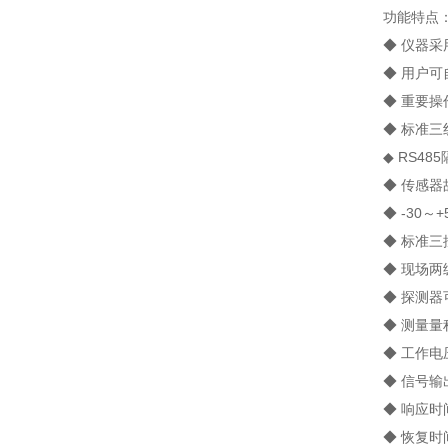
功能特点
◆ 仪器采用
◆ 用户可自
◆ 重要操作
◆ 标准三线制
◆ RS48
◆ 传感器故
◆ -30～+
◆ 标准三按
◆ 现场两级
◆ 探测器可
◆ 测量量程
◆ 工作电压：
◆ 信号输出：
◆ 响应时间：
◆ 恢复时间