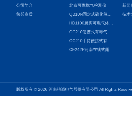
公司简介
北京可燃燃气检测仪
新闻
荣誉资质
QB10N固定式硫化氢气体检测仪H2S气体泄漏探头
技术
HD1100厨房可燃气体泄漏浓度探测器天然气检测仪
GC210便携式有毒气体浓度探测器氨气检测仪养殖场
GC210手持便携式有毒CL2气体探测器氯气检测仪
CE242P河南在线式露点仪
版权所有 © 2026 河南驰诚电气股份有限公司 All Rights Rese