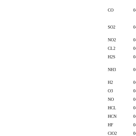
CO
0
SO2
0
NO2
0
CL2
0
H2S
0
NH3
0
H2
0
O3
0
NO
0
HCL
0
HCN
0
HF
0
ClO2
0