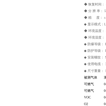
◆ 恢复时间：
◆ 分 辨 率：
◆ 精 度： ±3
◆ 显示模式：
◆ 环境温度： 
◆ 环境湿度： 10
◆ 防爆等级： Ex
◆ 防护等级： I
◆ 安装螺纹： M2
◆ 使用电缆： 3
◆ 尺寸重量： 16
被测气体
可燃气
0
可燃气
0
VOC
0
O2
0