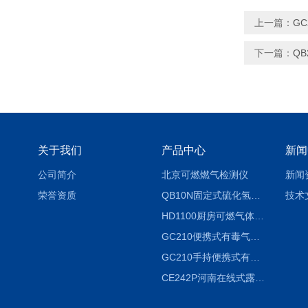
上一篇：
G
下一篇：
Q
关于我们
产品中心
新闻
公司简介
北京可燃燃气检测仪
新闻
荣誉资质
QB10N固定式硫化氢气体检测仪H2S气体泄漏探头
技术
HD1100厨房可燃气体泄漏浓度探测器天然气检测仪
GC210便携式有毒气体浓度探测器氨气检测仪养殖场
GC210手持便携式有毒CL2气体探测器氯气检测仪
CE242P河南在线式露点仪