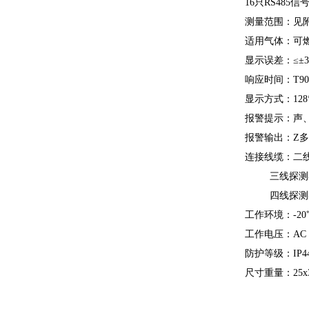
16只RS485
测量范围：见
适用气体：可
显示误差：≤±3%
响应时间：T90<
显示方式：12
报警提示：声
报警输出：Z多三
连接线缆：二线探
三线探测器3x1
四线探测器4x2
工作环境：-20
工作电压：AC 2
防护等级：IP4
尺寸重量：25x36