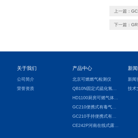
上一篇：
G
下一篇：
G
关于我们
产品中心
新闻
公司简介
北京可燃燃气检测仪
新闻
荣誉资质
QB10N固定式硫化氢气体检测仪H2S气体泄漏探头
技术
HD1100厨房可燃气体泄漏浓度探测器天然气检测仪
GC210便携式有毒气体浓度探测器氨气检测仪养殖场
GC210手持便携式有毒CL2气体探测器氯气检测仪
CE242P河南在线式露点仪