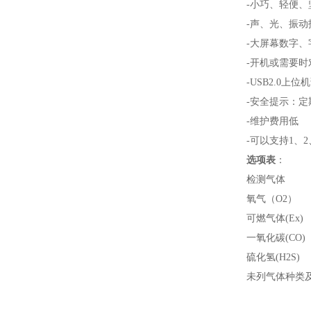
-小巧、轻便、
-声、光、振动
-大屏幕数字
-开机或需要
-USB2.0上
-安全提示：
-维护费用低
-可以支持1、
选项表
：
检测气体
氧气（O2）
可燃气体(Ex)
一氧化碳(CO)
硫化氢(H2S)
未列气体种类