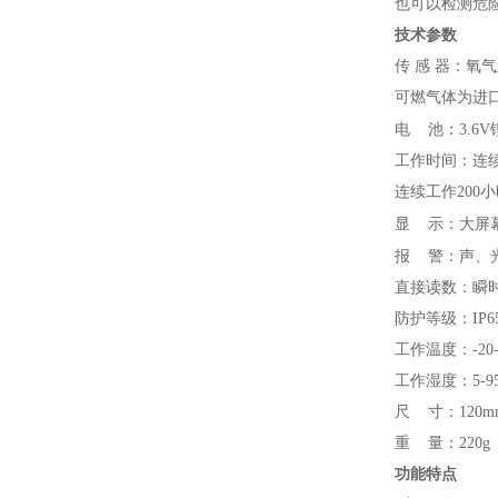
也可以检测危
技术参数
传 感 器：氧
可燃气体为进
电
池：3.6
工作时间：连续
连续工作200
显
示：大屏
报
警：声、
直接读数：瞬时
防护等级：IP6
工作温度：-20-
工作湿度：5-9
尺 寸：120mm(
重 量：220g
功能特点